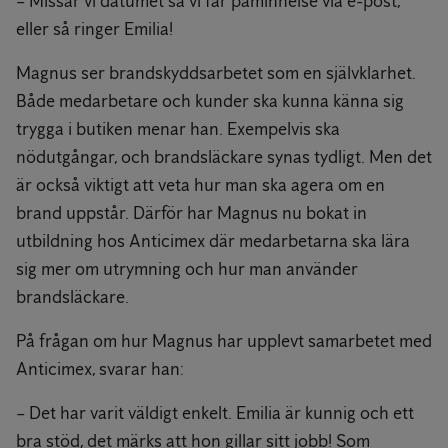
– Missar vi datumet så vi får påminnelse via e-post,
eller så ringer Emilia!
Magnus ser brandskyddsarbetet som en självklarhet.
Både medarbetare och kunder ska kunna känna sig
trygga i butiken menar han. Exempelvis ska
nödutgångar, och brandsläckare synas tydligt. Men det
är också viktigt att veta hur man ska agera om en
brand uppstår. Därför har Magnus nu bokat in
utbildning hos Anticimex där medarbetarna ska lära
sig mer om utrymning och hur man använder
brandsläckare.
På frågan om hur Magnus har upplevt samarbetet med
Anticimex, svarar han:
– Det har varit väldigt enkelt. Emilia är kunnig och ett
bra stöd, det märks att hon gillar sitt jobb! Som