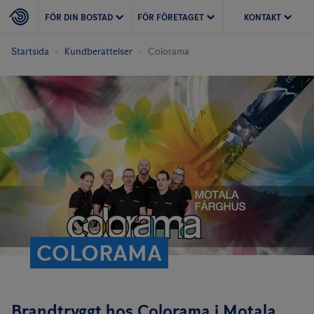
FÖR DIN BOSTAD
FÖR FÖRETAGET
KONTAKT
Startsida
Kundberättelser
Colorama
COLORAMA
Brandtryggt hos Colorama i Motala