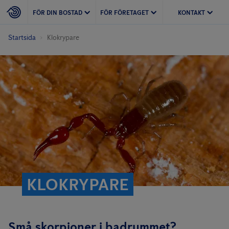
FÖR DIN BOSTAD
FÖR FÖRETAGET
KONTAKT
Startsida
Klokrypare
KLOKRYPARE
Små skorpioner i badrummet?