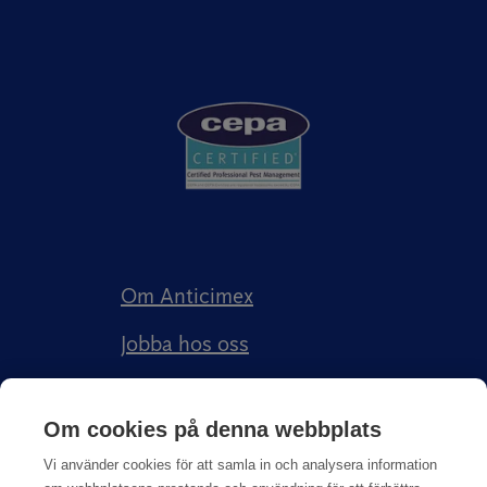
Om Anticimex
Jobba hos oss
Kundberättelser
Om cookies på denna webbplats
Anticimex Försäkringar AB
Vi använder cookies för att samla in och analysera information