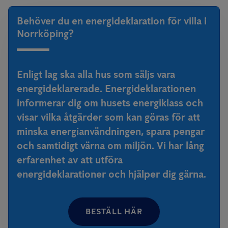
av energi som krävs för att underhålla huset. Genom att göra en
energideklaration får man en bra översikt kring byggnadens
Behöver du en energideklaration för villa i
energistatus. Du som säljare ansvarar för att se till att
Norrköping?
energiklassen på ditt hus visas redan vid annonsering. Om
energideklarationen saknas har köparen rätt att beställa en inom
Enligt lag ska alla hus som säljs vara
sex månader på säljarens bekostnad.
energideklarerade. Energideklarationen
informerar dig om husets energiklass och
visar vilka åtgärder som kan göras för att
minska energianvändningen, spara pengar
och samtidigt värna om miljön. Vi har lång
erfarenhet av att utföra
energideklarationer och hjälper dig gärna.
BESTÄLL HÄR