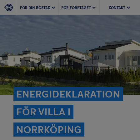
FÖR DIN BOSTAD
FÖR FÖRETAGET
KONTAKT
ENERGIDEKLARATION
FÖR VILLA I
NORRKÖPING