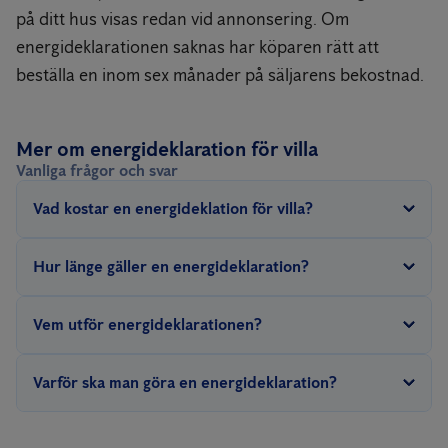
på ditt hus visas redan vid annonsering. Om
energideklarationen saknas har köparen rätt att
beställa en inom sex månader på säljarens bekostnad.
Mer om energideklaration för villa
Vanliga frågor och svar
Vad kostar en energideklation för villa?
Priset för Anticimex Energideklaration för villa är 4 975 kronor.
Hur länge gäller en energideklaration?
Enligt lag ska man energideklarera vart tionde år.
Vem utför energideklarationen?
Nyproducerade småhus ska energideklareras senast två år efter
att huset tagits i bruk.
En energideklaration får endast utföras av en oberoende
Varför ska man göra en energideklaration?
certifierad energiexpert.
Husets energiprestanda är ett mått på effektiviteten i åtgången