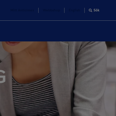
Mitt Anticimex
Webbshop
English
Sök
G