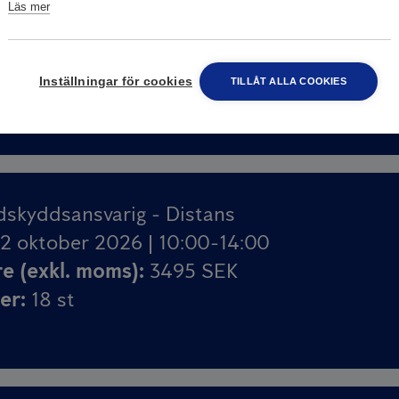
Läs mer
atan 7, 212 39 Malmö, Sverige
re (exkl. moms)
:
3495 SEK
ser
:
20
st
Inställningar för cookies
TILLÅT ALLA COOKIES
dskyddsansvarig - Distans
2 oktober 2026 | 10:00-14:00
re (exkl. moms)
:
3495 SEK
ser
:
18
st