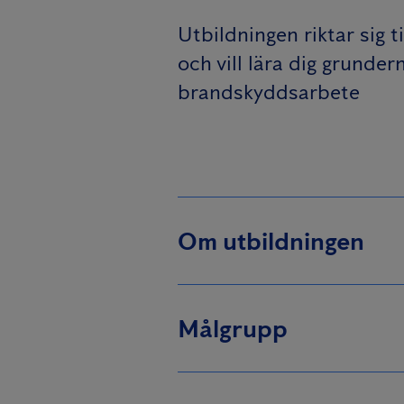
Utbildningen riktar sig 
och vill lära dig grunde
brandskyddsarbete
Om utbildningen
Utbildningen ger
brandskyddsansv
Målgrupp
Utbildningen är
Utbildningen är 
Anticimex eller p