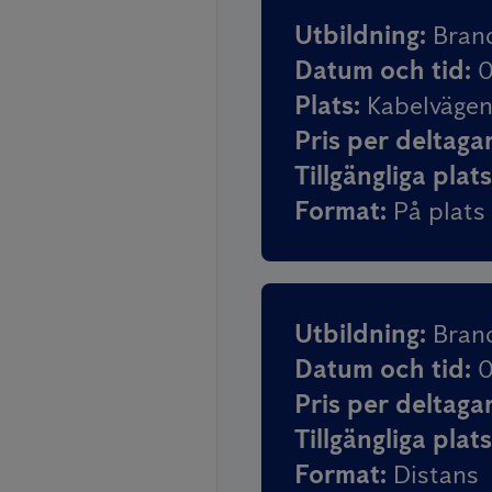
Utbildning
:
Brand
Datum och tid
:
0
Plats
:
Kabelvägen 
Pris per deltaga
Tillgängliga plat
Format
:
På plats
Utbildning
:
Bran
Datum och tid
:
0
Pris per deltaga
Tillgängliga plat
Format
:
Distans