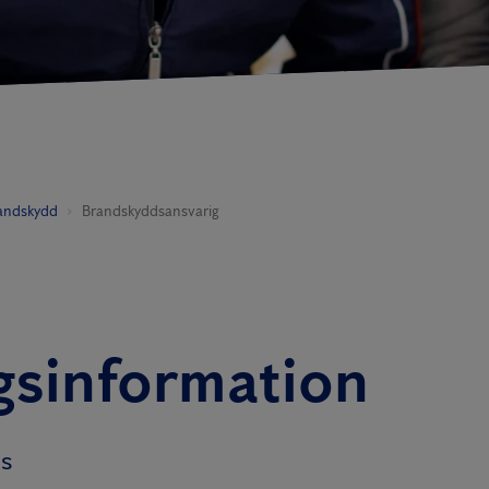
andskydd
Brandskyddsansvarig
gsinformation
ns