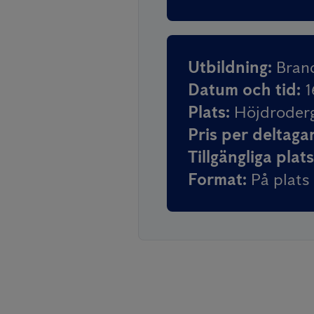
Utbildning
:
Bran
Datum och tid
:
1
Plats
:
Höjdroderg
Pris per deltaga
Tillgängliga plat
Format
:
På plats