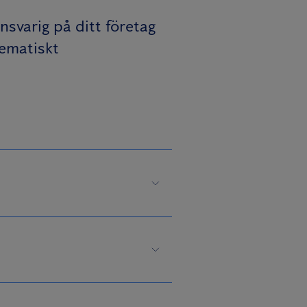
nsvarig på ditt företag
tematiskt
ollen som
anisation.
å plats hos
ats.