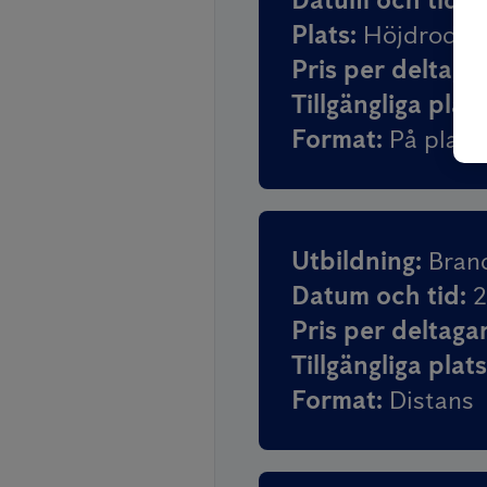
Plats
:
Höjdroderg
Pris per deltaga
Tillgängliga plat
Format
:
På plats
Utbildning
:
Bran
Datum och tid
:
2
Pris per deltaga
Tillgängliga plat
Format
:
Distans