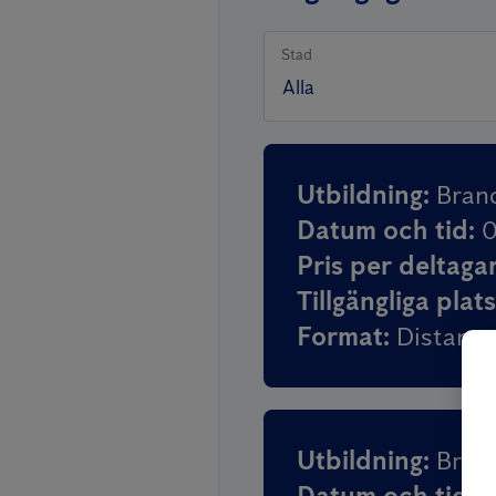
Dokumentat
Stad
Utbildning
:
Bran
Datum och tid
:
0
Pris per deltaga
Tillgängliga plat
Format
:
Distans
Utbildning
:
Bran
Datum och tid
:
0