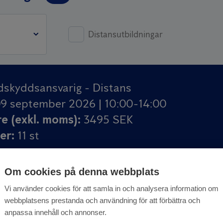
ion
Distansutbildningar
dskyddsansvarig - Distans
9 september 2026 | 10:00-14:00
re (exkl. moms)
:
3495 SEK
ser
:
11
st
Om cookies på denna webbplats
Vi använder cookies för att samla in och analysera information om
webbplatsens prestanda och användning för att förbättra och
dskyddsansvarig - Malmö
anpassa innehåll och annonser.
8 oktober 2026 | 06:00-10:00