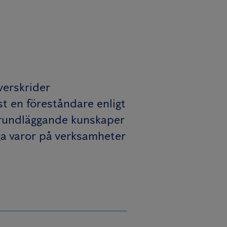
verskrider
st en föreståndare enligt
 grundläggande kunskaper
iga varor på verksamheter