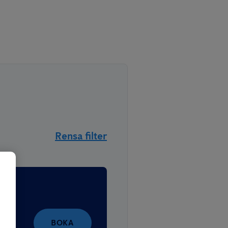
Rensa filter
ns
BOKA