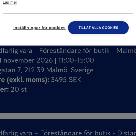
Läs mer
ser
:
18
st
Inställningar för cookies
TILLÅT ALLA COOKIES
farlig vara - Föreståndare för butik - Malm
1 november 2026 | 11:00-15:00
atan 7, 212 39 Malmö, Sverige
re (exkl. moms)
:
3495 SEK
ser
:
20
st
farlig vara – Föreståndare för butik - Dista