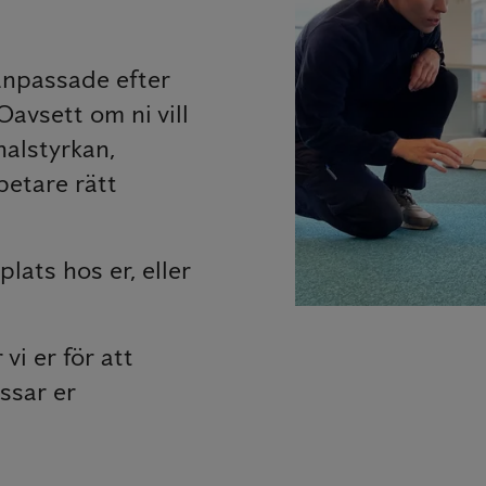
anpassade efter
Oavsett om ni vill
nalstyrkan,
betare rätt
lats hos er, eller
vi er för att
ssar er