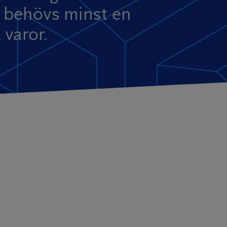
et behövs minst en
 varor.