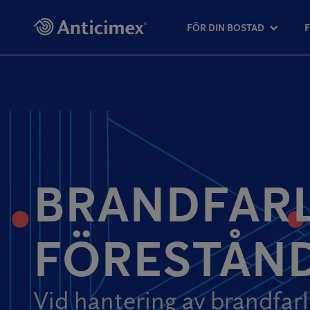
FÖR DIN BOSTAD
BRANDFARL
FÖRESTÅND
Vid hantering av brandfarl