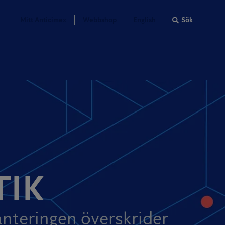
Mitt Anticimex
Webbshop
English
Sök
TIK
hanteringen överskrider