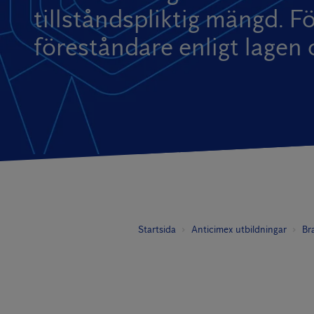
tillståndspliktig mängd. F
föreståndare enligt lagen 
Startsida
Anticimex utbildningar
Br