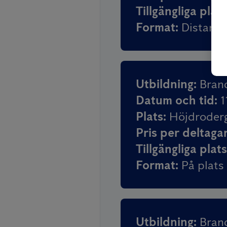
Tillgängliga plat
Format
:
Distans
Utbildning
:
Brand
Datum och tid
:
1
Plats
:
Höjdroderg
Pris per deltaga
Tillgängliga plat
Format
:
På plats
Utbildning
:
Brand