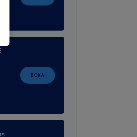
ö
BOKA
ns