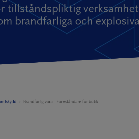
ör tillståndspliktig verksamh
om brandfarliga och explosiva
andskydd
Brandfarlig vara - Föreståndare för butik