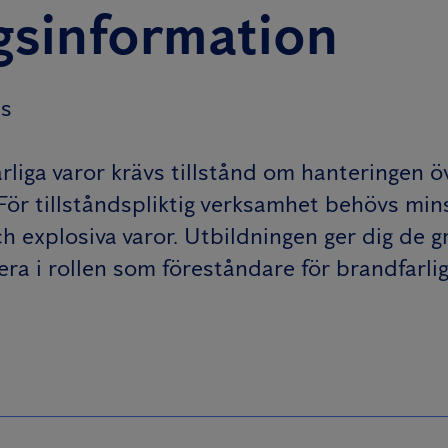
gsinformation
ns
rliga varor krävs tillstånd om hanteringen ö
 För tillståndspliktig verksamhet behövs min
ch explosiva varor. Utbildningen ger dig de
era i rollen som föreståndare för brandfarl