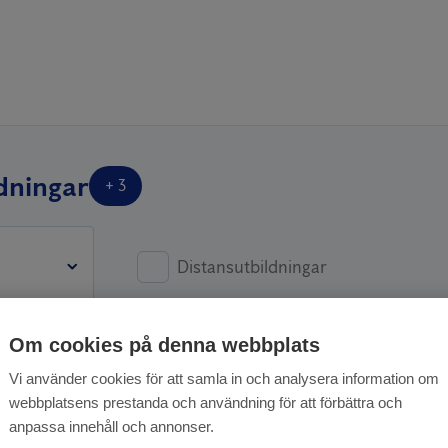
ch lagstiftning kring brandfarliga varor
xplosionsrisker med brandfarlig vara
s roll, uppgifter och ansvar
h hantering
e brandskydd
ldningar
+
3
ksamheten
Distansutbildningar
Om cookies på denna webbplats
farlig vara – Föreståndare för butik - Dista
Vi använder cookies för att samla in och analysera information om
7 oktober 2026 | 10:00-14:00
webbplatsens prestanda och användning för att förbättra och
anpassa innehåll och annonser.
re (exkl. moms)
:
3495 SEK