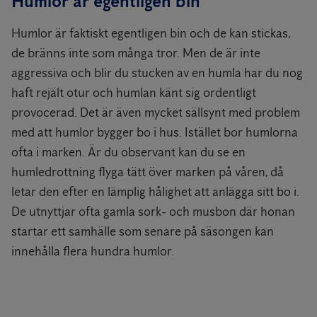
Humlor är egentligen bin
Humlor är faktiskt egentligen bin och de kan stickas,
de bränns inte som många tror. Men de är inte
aggressiva och blir du stucken av en humla har du nog
haft rejält otur och humlan känt sig ordentligt
provocerad. Det är även mycket sällsynt med problem
med att humlor bygger bo i hus. Istället bor humlorna
ofta i marken. Är du observant kan du se en
humledrottning flyga tätt över marken på våren, då
letar den efter en lämplig hålighet att anlägga sitt bo i.
De utnyttjar ofta gamla sork- och musbon där honan
startar ett samhälle som senare på säsongen kan
innehålla flera hundra humlor.