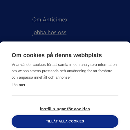
Om Anticimex
Jobba hos oss
Kundberättelser
Om cookies på denna webbplats
Anticimex Försäkringar AB
Vi använder cookies för att samla in och analysera information
om webbplatsens prestanda och användning för att förbättra
och anpassa innehåll och annonser.
Läs mer
Integritetspolicy
Inställningar för cookies
© Copyright
2026
Anticimex
TILLÅT ALLA COOKIES