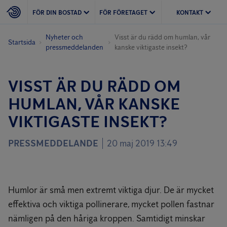
FÖR DIN BOSTAD
FÖR FÖRETAGET
KONTAKT
Nyheter och
Visst är du rädd om humlan, vår
Startsida
pressmeddelanden
kanske viktigaste insekt?
VISST ÄR DU RÄDD OM
HUMLAN, VÅR KANSKE
VIKTIGASTE INSEKT?
PRESSMEDDELANDE
20 maj 2019 13:49
Humlor är små men extremt viktiga djur. De är mycket
effektiva och viktiga pollinerare, mycket pollen fastnar
nämligen på den håriga kroppen. Samtidigt minskar