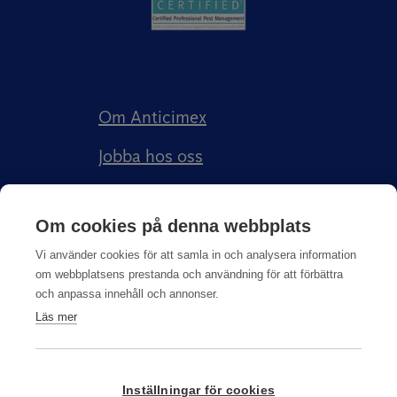
Om Anticimex
Jobba hos oss
Kundberättelser
Om cookies på denna webbplats
Anticimex Försäkringar AB
Vi använder cookies för att samla in och analysera information
om webbplatsens prestanda och användning för att förbättra
och anpassa innehåll och annonser.
Läs mer
Integritetspolicy
Inställningar för cookies