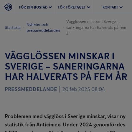
FÖR DIN BOSTAD
FÖR FÖRETAGET
KONTAKT
Vägglössen minskar i Sverige –
Nyheter och
Startsida
saneringarna har halverats på fem
pressmeddelanden
år
VÄGGLÖSSEN MINSKAR I
SVERIGE – SANERINGARNA
HAR HALVERATS PÅ FEM ÅR
PRESSMEDDELANDE
20 feb 2025 08:04
Problemen med vägglöss i Sverige minskar, visar ny
statistik från Anticimex. Under 2024 genomfördes