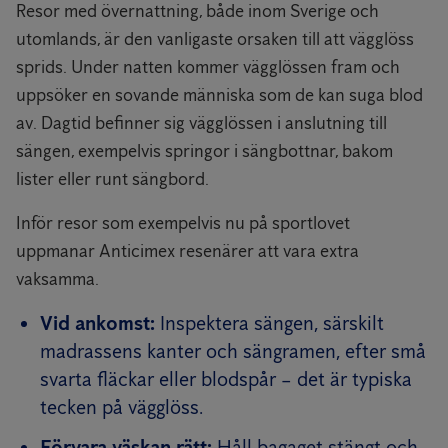
Resor med övernattning, både inom Sverige och
utomlands, är den vanligaste orsaken till att vägglöss
sprids. Under natten kommer vägglössen fram och
uppsöker en sovande människa som de kan suga blod
av. Dagtid befinner sig vägglössen i anslutning till
sängen, exempelvis springor i sängbottnar, bakom
lister eller runt sängbord.
Inför resor som exempelvis nu på sportlovet
uppmanar Anticimex resenärer att vara extra
vaksamma.
Vid ankomst:
Inspektera sängen, särskilt
madrassens kanter och sängramen, efter små
svarta fläckar eller blodspår – det är typiska
tecken på vägglöss.
Förvara väskan rätt:
Håll bagaget stängt och