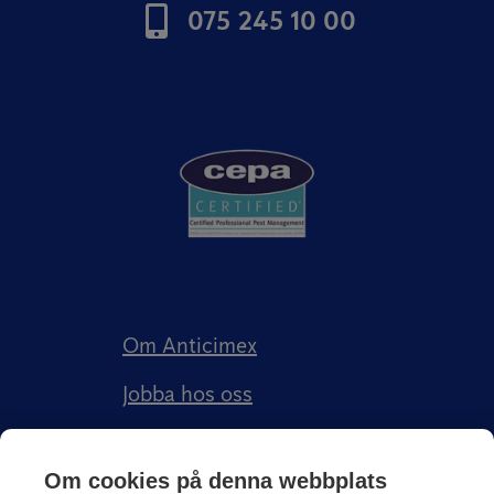
075 245 10 00
Om Anticimex
Jobba hos oss
Kundberättelser
Om cookies på denna webbplats
Anticimex Försäkringar AB