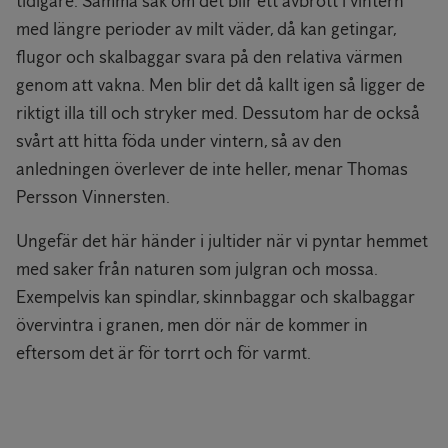
tidigare. Samma sak om det blir ett avbrott i vintern
med längre perioder av milt väder, då kan getingar,
flugor och skalbaggar svara på den relativa värmen
genom att vakna. Men blir det då kallt igen så ligger de
riktigt illa till och stryker med. Dessutom har de också
svårt att hitta föda under vintern, så av den
anledningen överlever de inte heller, menar Thomas
Persson Vinnersten.
Ungefär det här händer i jultider när vi pyntar hemmet
med saker från naturen som julgran och mossa.
Exempelvis kan spindlar, skinnbaggar och skalbaggar
övervintra i granen, men dör när de kommer in
eftersom det är för torrt och för varmt.