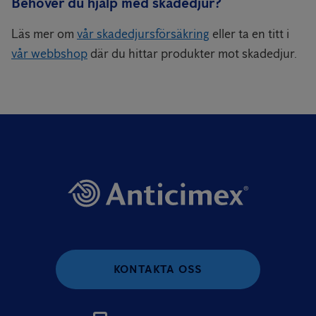
Behöver du hjälp med skadedjur?
Läs mer om
vår skadedjursförsäkring
eller ta en titt i
vår webbshop
där du hittar produkter mot skadedjur.
KONTAKTA OSS