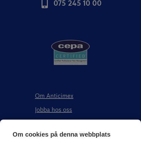
075 245 10 00
Om Anticimex
Jobba hos oss
Kundberättelser
Om cookies på denna webbplats
Anticimex Försäkringar AB