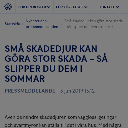
FÖR DIN BOSTAD
FÖR FÖRETAGET
KONTAKT
Nyheter och
Små skadedjur kan göra stor skada
Startsida
pressmeddelanden
– så slipper du dem i sommar
SMÅ SKADEDJUR KAN
GÖRA STOR SKADA – SÅ
SLIPPER DU DEM I
SOMMAR
PRESSMEDDELANDE
5 jun 2019 13:12
Även de mindre skadedjuren som vägglöss, getingar
och svartmyror kan ställa till det i våra hus. Med några