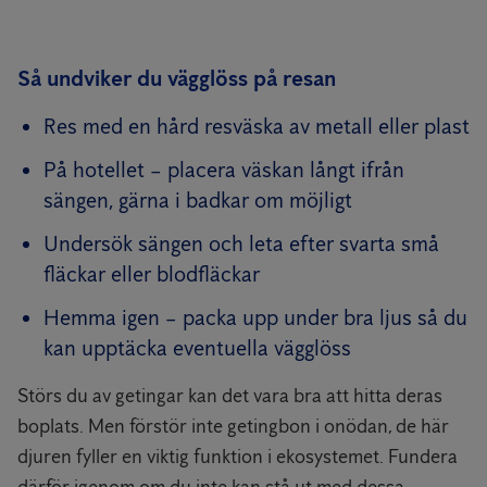
Så undviker du vägglöss på resan
Res med en hård resväska av metall eller plast
På hotellet – placera väskan långt ifrån
sängen, gärna i badkar om möjligt
Undersök sängen och leta efter svarta små
fläckar eller blodfläckar
Hemma igen – packa upp under bra ljus så du
kan upptäcka eventuella vägglöss
Störs du av getingar kan det vara bra att hitta deras
boplats. Men förstör inte getingbon i onödan, de här
djuren fyller en viktig funktion i ekosystemet. Fundera
därför igenom om du inte kan stå ut med dessa