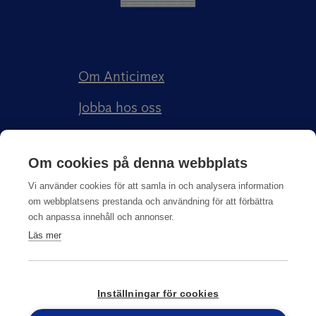
Om Anticimex
Jobba hos oss
Kundberättelser
Om cookies på denna webbplats
Anticimex Försäkringar AB
Vi använder cookies för att samla in och analysera information
om webbplatsens prestanda och användning för att förbättra
och anpassa innehåll och annonser.
Läs mer
Integritetspolicy
Inställningar för cookies