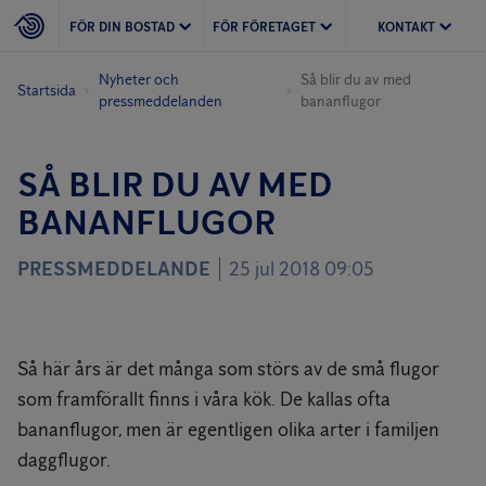
FÖR DIN BOSTAD
FÖR FÖRETAGET
KONTAKT
Nyheter och
Så blir du av med
Startsida
pressmeddelanden
bananflugor
SÅ BLIR DU AV MED
BANANFLUGOR
PRESSMEDDELANDE
25 jul 2018 09:05
Så här års är det många som störs av de små flugor
som framförallt finns i våra kök. De kallas ofta
bananflugor, men är egentligen olika arter i familjen
daggflugor.