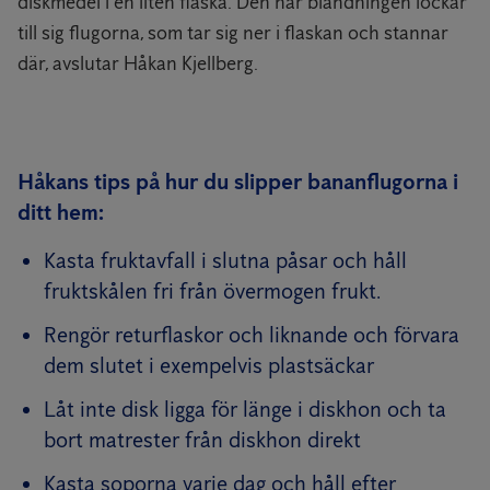
diskmedel i en liten flaska. Den här blandningen lockar
till sig flugorna, som tar sig ner i flaskan och stannar
där, avslutar Håkan Kjellberg.
Håkans tips på hur du slipper bananflugorna i
ditt hem:
Kasta fruktavfall i slutna påsar och håll
fruktskålen fri från övermogen frukt.
Rengör returflaskor och liknande och förvara
dem slutet i exempelvis plastsäckar
Låt inte disk ligga för länge i diskhon och ta
bort matrester från diskhon direkt
Kasta soporna varje dag och håll efter