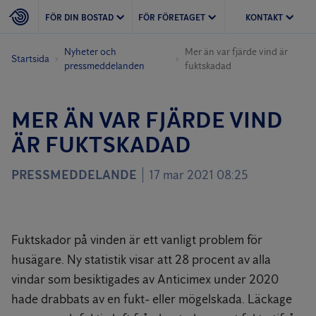
FÖR DIN BOSTAD
FÖR FÖRETAGET
KONTAKT
Nyheter och
Mer än var fjärde vind är
Startsida
pressmeddelanden
fuktskadad
MER ÄN VAR FJÄRDE VIND
ÄR FUKTSKADAD
PRESSMEDDELANDE
17 mar 2021 08:25
Fuktskador på vinden är ett vanligt problem för
husägare. Ny statistik visar att 28 procent av alla
vindar som besiktigades av Anticimex under 2020
hade drabbats av en fukt- eller mögelskada. Läckage