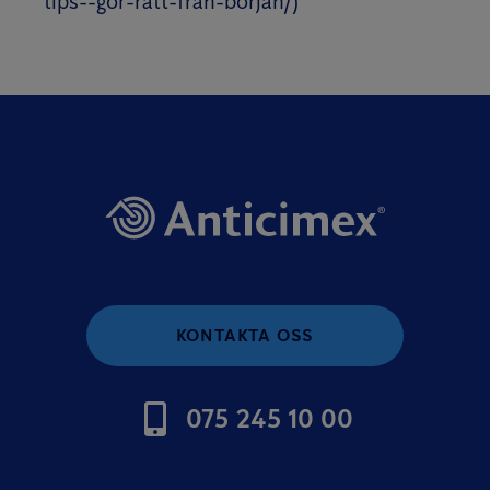
tips--gor-ratt-fran-borjan/)
KONTAKTA OSS
075 245 10 00