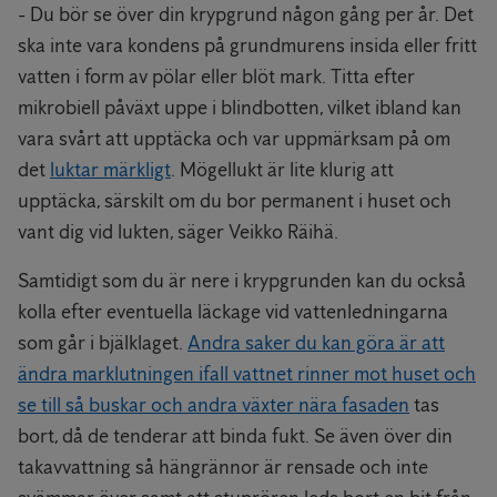
- Du bör se över din krypgrund någon gång per år. Det
ska inte vara kondens på grundmurens insida eller fritt
vatten i form av pölar eller blöt mark. Titta efter
mikrobiell påväxt uppe i blindbotten, vilket ibland kan
vara svårt att upptäcka och var uppmärksam på om
det
luktar märkligt
. Mögellukt är lite klurig att
upptäcka, särskilt om du bor permanent i huset och
vant dig vid lukten, säger Veikko Räihä.
Samtidigt som du är nere i krypgrunden kan du också
kolla efter eventuella läckage vid vattenledningarna
som går i bjälklaget.
Andra saker du kan göra är att
ändra marklutningen ifall vattnet rinner mot huset och
se till så buskar och andra växter nära fasaden
tas
bort, då de tenderar att binda fukt. Se även över din
takavvattning så hängrännor är rensade och inte