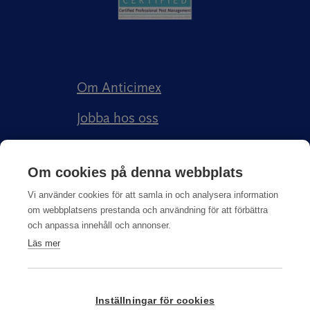
Om Anticimex
Jobba hos oss
Kundberättelser
Om cookies på denna webbplats
Anticimex Försäkringar AB
Vi använder cookies för att samla in och analysera information
om webbplatsens prestanda och användning för att förbättra
och anpassa innehåll och annonser.
Läs mer
Integritetspolicy
Inställningar för cookies