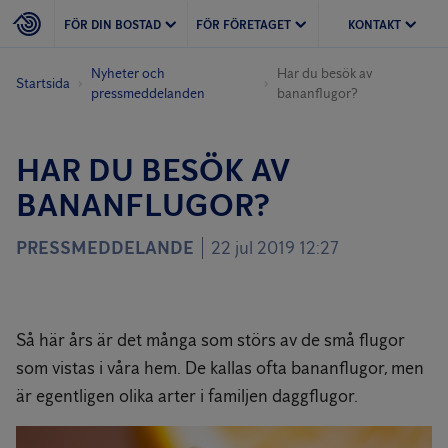
FÖR DIN BOSTAD
FÖR FÖRETAGET
KONTAKT
Nyheter och
Har du besök av
Startsida
pressmeddelanden
bananflugor?
HAR DU BESÖK AV
BANANFLUGOR?
PRESSMEDDELANDE
22 jul 2019 12:27
Så här års är det många som störs av de små flugor
som vistas i våra hem. De kallas ofta bananflugor, men
är egentligen olika arter i familjen daggflugor.