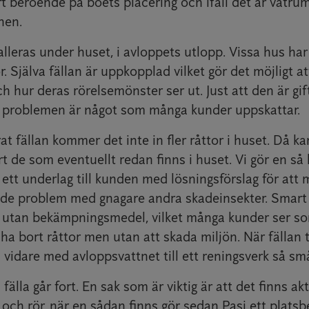
yrt beroende på boets placering och ifall det är våtru
nen.
lleras under huset, i avloppets utlopp. Vissa hus har 
r. Själva fällan är uppkopplad vilket gör det möjligt at
ch hur deras rörelsemönster ser ut. Just att den är gif
tt problemen är något som många kunder uppskattar.
erat fällan kommer det inte in fler råttor i huset. Då k
rt de som eventuellt redan finns i huset. Vi gör en så 
ett underlag till kunden med lösningsförslag för att 
de problem med gnagare andra skadeinsekter. Smart 
t utan bekämpningsmedel, vilket många kunder ser so
 ha bort råttor men utan att skada miljön. När fällan t
 vidare med avloppsvattnet till ett reningsverk så s
 fälla går fort. En sak som är viktig är att det finns ak
 och rör, när en sådan finns gör sedan Pasi ett platsb