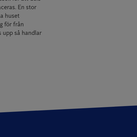
aceras. En stor
da huset
g för från
s upp så handlar