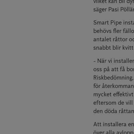
vilket kan bli d
säger Pasi Pöllä
Smart Pipe insta
behövs fler fällo
antalet råttor o
snabbt blir kvi
- När vi install
oss på att få bo
Riskbedömning, 
för återkomman
mycket effektiv
eftersom de vill
den döda råttan
Att installera en
över alla avlopp