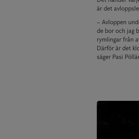
är det avloppsl
– Avloppen unde
de bor och jag b
rymlingar från av
Därför är det kl
säger Pasi Pöllä