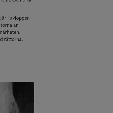
 är i avloppen
atorna är
 närheten.
d råttorna,