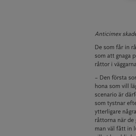
Anticimex skade
De som får in rå
som att gnaga på
råttor i väggarna
– Den första som
hona som vill l
scenario är därfö
som tystnar efte
ytterligare någr
råttorna när de 
man väl fått in 