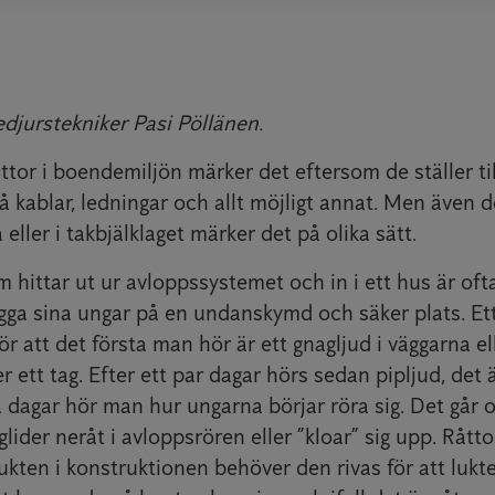
djurstekniker Pasi Pöllänen.
ttor i boendemiljön märker det eftersom de ställer t
 kablar, ledningar och allt möjligt annat. Men även 
 eller i takbjälklaget märker det på olika sätt.
 hittar ut ur avloppssystemet och in i ett hus är oft
ägga sina ungar på en undanskymd och säker plats. Ett
r att det första man hör är ett gnagljud i väggarna elle
r ett tag. Efter ett par dagar hörs sedan pipljud, det 
a dagar hör man hur ungarna börjar röra sig. Det går 
glider neråt i avloppsrören eller ”kloar” sig upp. Rått
lukten i konstruktionen behöver den rivas för att lukt