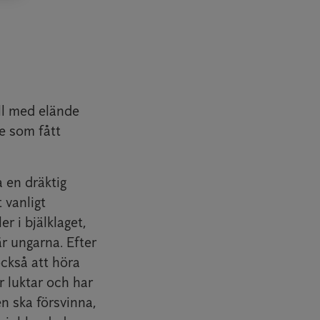
ill med elände
de som fått
a en dräktig
 vanligt
r i bjälklaget,
är ungarna. Efter
också att höra
or luktar och har
en ska försvinna,