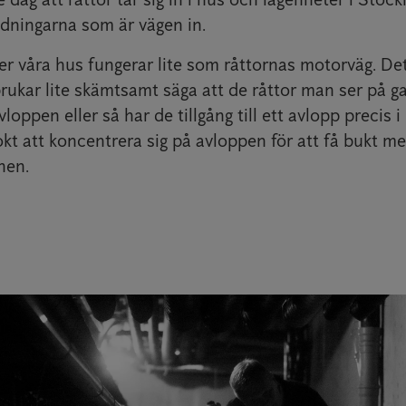
edningarna som är vägen in.
r våra hus fungerar lite som råttornas motorväg. Det
rukar lite skämtsamt säga att de råttor man ser på g
loppen eller så har de tillgång till ett avlopp precis i
okt att koncentrera sig på avloppen för att få bukt me
nen.