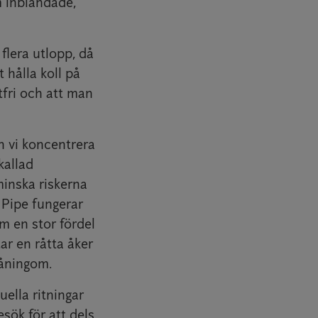
m inblandade,
flera utlopp, då
t hålla koll på
tfri och att man
an vi koncentrera
kallad
minska riskerna
Pipe fungerar
m en stor fördel
ar en råtta åker
måningom.
tuella ritningar
esök för att dels