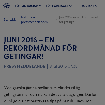
FÖR DIN BOSTAD
FÖR FÖRETAGET
KONTAKT
Nyheter och
Juni 2016 – en rekordmånad
Startsida
pressmeddelanden
för getingar!
JUNI 2016 – EN
REKORDMÅNAD FÖR
GETINGAR!
PRESSMEDDELANDE
8 jul 2016 07:38
Med ganska jämna mellanrum blir det riktig
getingsommar och nu kan det vara dags igen. Därför
vill vi ge dig ett par trygga tips på hur du undviker