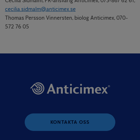
Cecilia Sidmalm, PR-ansvarig Anticimex, 073-867 62 61,
cecilia.sidmalm@anticimex.se
Thomas Persson Vinnersten, biolog Anticimex, 070-
572 76 05
KONTAKTA OSS