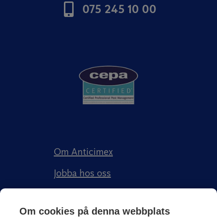
075 245 10 00
Om Anticimex
Jobba hos oss
Kundberättelser
Om cookies på denna webbplats
Anticimex Försäkringar AB