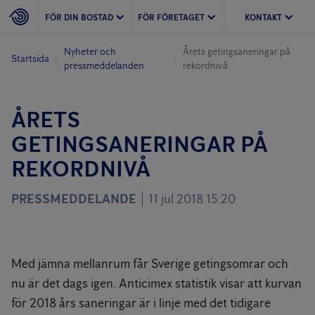
FÖR DIN BOSTAD
FÖR FÖRETAGET
KONTAKT
Nyheter och
Årets getingsaneringar på
Startsida
pressmeddelanden
rekordnivå
ÅRETS
GETINGSANERINGAR PÅ
REKORDNIVÅ
PRESSMEDDELANDE
11 jul 2018 15:20
Med jämna mellanrum får Sverige getingsomrar och
nu är det dags igen. Anticimex statistik visar att kurvan
för 2018 års saneringar är i linje med det tidigare