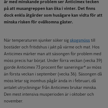
år med minskande problem ser Anticimex tecken
på att musangreppen kan öka i vinter. Det finns
dock enkla åtgärder som husägare kan vidta för att
minska risken för ovälkomna gäster.
När temperaturen sjunker söker sig
skogsmöss
till
bostäder och fritidshus i jakt på värme och mat. Hos
Anticimex märker man att säsongen för problem med
möss precis har börjat. Under förra veckan (vecka 39)
gjorde Anticimex 73 procent fler saneringar* av möss
än första veckan i september (vecka 36). Säsongen då
möss letar sig inomhus pågår ända in i februari, då
antalet utryckningar från Anticimex brukar minska.
Den mest intensiva musperioden är i oktober och
november.