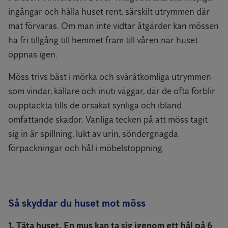
ingångar och hålla huset rent, särskilt utrymmen där
mat förvaras. Om man inte vidtar åtgärder kan mössen
ha fri tillgång till hemmet fram till våren när huset
öppnas igen.
Möss trivs bäst i mörka och svåråtkomliga utrymmen
som vindar, källare och inuti väggar, där de ofta förblir
oupptäckta tills de orsakat synliga och ibland
omfattande skador. Vanliga tecken på att möss tagit
sig in är spillning, lukt av urin, söndergnagda
förpackningar och hål i möbelstoppning.
Så skyddar du huset mot möss
1. Täta huset. En mus kan ta sig igenom ett hål på 6