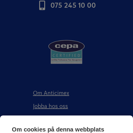
075 245 10 00
Om Anticimex
Jobba hos oss
Kundberättelser
Om cookies på denna webbplats
Anticimex Försäkringar AB