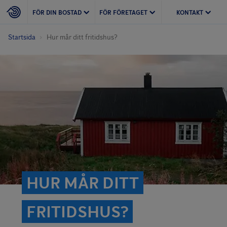
FÖR DIN BOSTAD
FÖR FÖRETAGET
KONTAKT
Startsida
Hur mår ditt fritidshus?
HUR MÅR DITT
FRITIDSHUS?