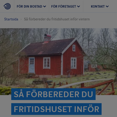
FÖR DIN BOSTAD
FÖR FÖRETAGET
KONTAKT
Startsida
Så förbereder du fritidshuset inför vintern
SÅ FÖRBEREDER DU
FRITIDSHUSET INFÖR