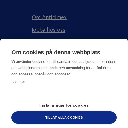
Om Anticimex
Jobba hos oss
Kundberättelser
Om cookies på denna webbplats
Anticimex Försäkringar AB
Vi använder cookies för att samla in och analysera information
om webbplatsens prestanda och användning för att förbättra
och anpassa innehåll och annonser.
Läs mer
Integritetspolicy
Inställningar för cookies
© Copyright
2026
Anticimex
TILLÅT ALLA COOKIES