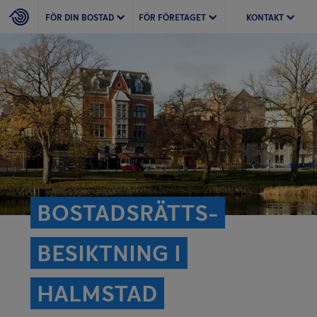
FÖR DIN BOSTAD
FÖR FÖRETAGET
KONTAKT
BOSTADSRÄTTS­
BESIKTNING I
HALMSTAD