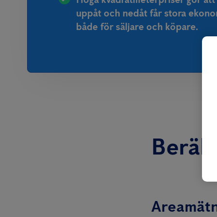
uppåt och nedåt får stora ekonom
både för säljare och köpare.
Beräkn
Areamätn