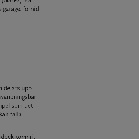
e garage, förråd
n delats upp i
användningsbar
empel som det
kan falla
r dock kommit