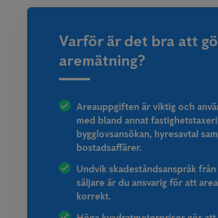
Varför är det bra att g
aremätning?
Areauppgiften är viktig och anv
med bland annat fastighetstaxeri
bygglovsansökan, hyresavtal sam
bostadsaffärer.
Undvik skadeståndsanspråk från
säljare är du ansvarig för att are
korrekt.
Höga kvadratmeterpriser gör att