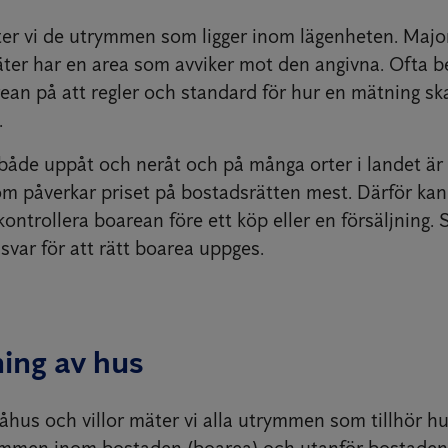
ter vi de utrymmen som ligger inom lägenheten. Majo
äter har en area som avviker mot den angivna. Ofta b
rean på att regler och standard för hur en mätning sk
.
 både uppåt och neråt och på många orter i landet är 
m påverkar priset på bostadsrätten mest. Därför kan
t kontrollera boarean före ett köp eller en försäljning.
var för att rätt boarea uppges.
ing av hus
åhus och villor mäter vi alla utrymmen som tillhör h
ymmen inom bostaden (boarea) och utanför bostaden 