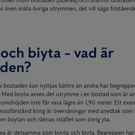
vi även mäta övriga utrymmen, det vill säga friståend
och biyta - vad är
aden?
av bostaden kan nyttjas bättre än andra har begreppe
. Med boyta avses det utrymme i en bostad som är 
rumshöjden inte får vara lägre än 1,90 meter. Ett ex
missförstånd kring är övervåningar med snedtak som 
om boytan och räknas istället som övrig yta.
rea är detsamma som boyta och biyta. Begreppen ha