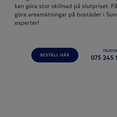
kan göra stor skillnad på slutpriset. P
göra areamätningar på bostäder i Sunds
experter!
TELEFO
BESTÄLL HÄR
075 245 