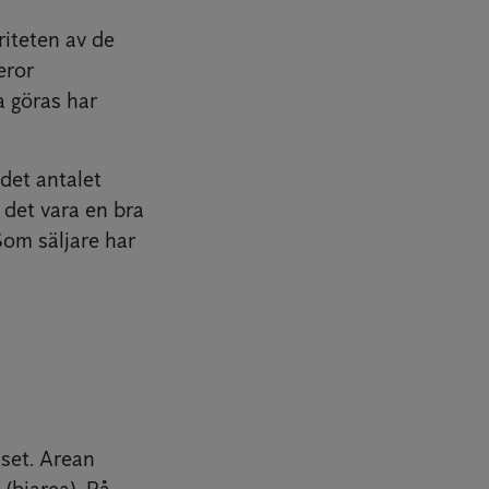
riteten av de
eror
a göras har
det antalet
 det vara en bra
 Som säljare har
uset. Arean
(biarea). På