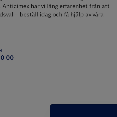
å Anticimex har vi lång erfarenhet från att
vall– beställ idag och få hjälp av våra
N
10 00