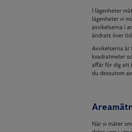
I lägenheter mä
lägenheter vi m
avvikelserna i a
ändrats över tid
Avvikelserna är
kvadratmeter so
affär för dig at
du dessutom ans
Areamätn
När vi mäter sm
delas upp i utr