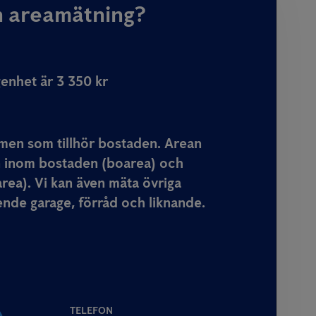
n areamätning?
genhet är 3 350 kr
mmen som tillhör bostaden. Arean
n inom bostaden (boarea) och
rea). Vi kan även mäta övriga
nde garage, förråd och liknande.
TELEFON