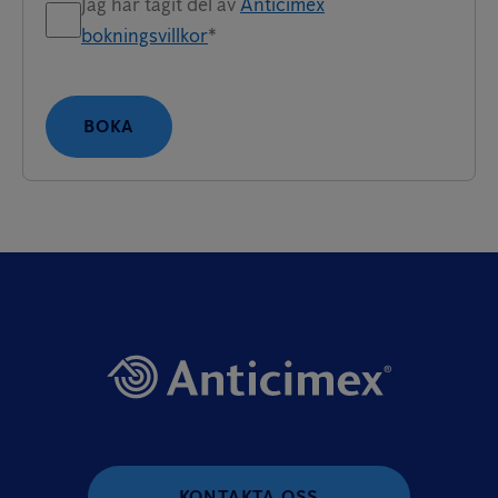
Jag har tagit del av
Anticimex
bokningsvillkor
*
BOKA
KONTAKTA OSS