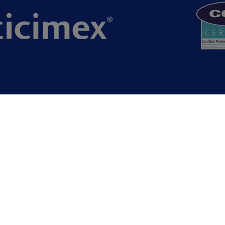
075 245 1
KONTAKTA OSS
obba hos oss
Kundberättelser
Antici