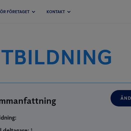
FÖR FÖRETAGET
KONTAKT
UTBILDNING
mmanfattning
ÄND
ldning
:
l deltagare
:
1