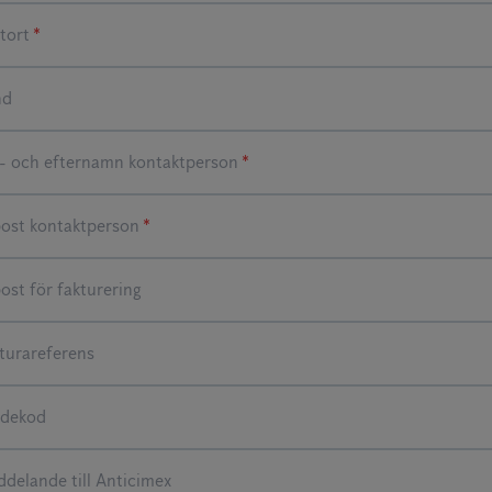
*
*
*