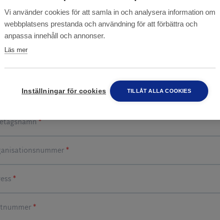
ning sker med faktura. För faktura via e-post fyller du
Vi använder cookies för att samla in och analysera information om
webbplatsens prestanda och användning för att förbättra och
adress för fakturering. Annars kan du lämna det fälte
anpassa innehåll och annonser.
.
Läs mer
Företag
Privatperson
Inställningar för cookies
TILLÅT ALLA COOKIES
*
*
*
*