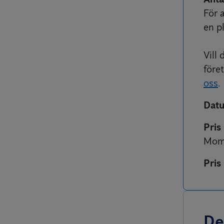
För a
en pl
Vill
före
oss
.
Datu
Pris
Mom
Pris
De