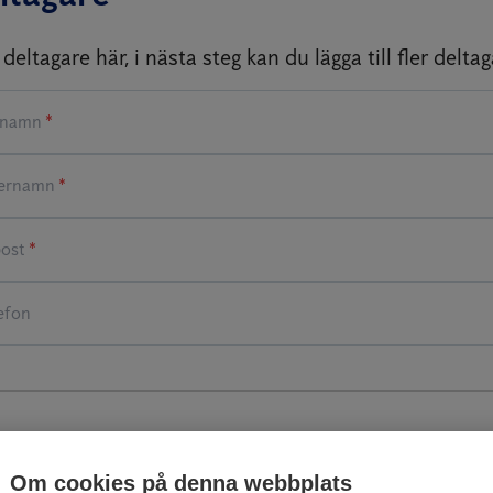
i deltagare här, i nästa steg kan du lägga till fler deltag
*
*
*
talningsuppgifter
Om cookies på denna webbplats