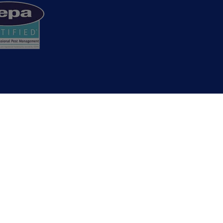
0 00
mex Försäkringar AB