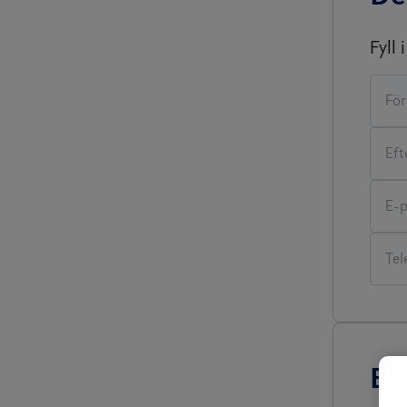
Fyll 
Be