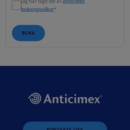
Jag har tagit del av
Anticimex
bokningsvillkor
*
BOKA
KONTAKTA OSS